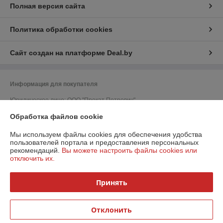
Полная версия сайта
Политика обработки cookies
Сайт создан на платформе Deal.by
Информация для покупателя
Юридическое лицо:
ООО "Прокат Петрович"
220052, г. Минск, ул. Гурского, д. 37, пом. 5Н, ком. 23
Обработка файлов cookie
Регистрационный номер ЕГР: 193215798
Мы используем файлы cookies для обеспечения удобства
УНП: 193215798
пользователей портала и предоставления персональных
рекомендаций.
Вы можете настроить файлы cookies или
Регистрационный орган: Минский горисполком
отключить их.
Дата регистрации компании: 27.02.2019
Принять
Ссылка на свидетельство/лицензию
Ссылка на свидетельство/лицензию
Отклонить
Местонахождение книги жалоб и предложений: ул. Матусевича, д.58