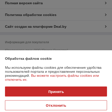
Полная версия сайта
Политика обработки cookies
Сайт создан на платформе Deal.by
Информация для покупателя
Юридическое лицо:
ООО "Прокат Петрович"
220052, г. Минск, ул. Гурского, д. 37, пом. 5Н, ком. 23
Обработка файлов cookie
Регистрационный номер ЕГР: 193215798
Мы используем файлы cookies для обеспечения удобства
УНП: 193215798
пользователей портала и предоставления персональных
рекомендаций.
Вы можете настроить файлы cookies или
Регистрационный орган: Минский горисполком
отключить их.
Дата регистрации компании: 27.02.2019
Принять
Ссылка на свидетельство/лицензию
Ссылка на свидетельство/лицензию
Отклонить
Местонахождение книги жалоб и предложений: ул. Матусевича, д.58