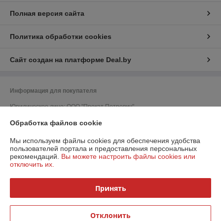
Полная версия сайта
Политика обработки cookies
Сайт создан на платформе Deal.by
Информация для покупателя
Юридическое лицо:
ООО "Прокат Петрович"
220052, г. Минск, ул. Гурского, д. 37, пом. 5Н, ком. 23
Обработка файлов cookie
Регистрационный номер ЕГР: 193215798
Мы используем файлы cookies для обеспечения удобства
УНП: 193215798
пользователей портала и предоставления персональных
рекомендаций.
Вы можете настроить файлы cookies или
Регистрационный орган: Минский горисполком
отключить их.
Дата регистрации компании: 27.02.2019
Принять
Ссылка на свидетельство/лицензию
Ссылка на свидетельство/лицензию
Отклонить