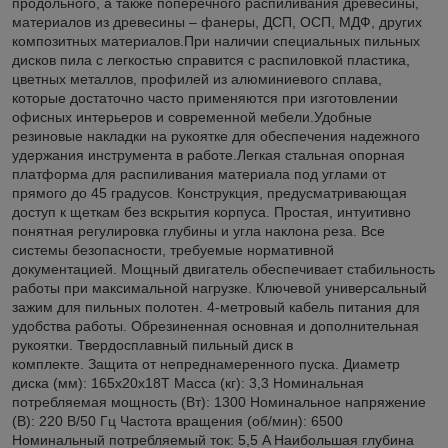
продольного, а также поперечного распиливания древесины,
материалов из древесины – фанеры, ДСП, ОСП, МДФ, других
композитных материалов.При наличии специальных пильных
дисков пила с легкостью справится с распиловкой пластика,
цветных металлов, профилей из алюминиевого сплава,
которые достаточно часто применяются при изготовлении
офисных интерьеров и современной мебели.Удобные
резиновые накладки на рукоятке для обеспечения надежного
удержания инструмента в работе.Легкая стальная опорная
платформа для распиливания материала под углами от
прямого до 45 градусов. Конструкция, предусматривающая
доступ к щеткам без вскрытия корпуса. Простая, интуитивно
понятная регулировка глубины и угла наклона реза. Все
системы безопасности, требуемые нормативной
документацией. Мощный двигатель обеспечивает стабильность
работы при максимальной нагрузке. Ключевой универсальный
зажим для пильных полотен. 4-метровый кабель питания для
удобства работы. Обрезиненная основная и дополнительная
рукоятки. Твердосплавный пильный диск в
комплекте. Защита от непреднамеренного пуска. Диаметр
диска (мм): 165x20x18T Масса (кг): 3,3 Номинальная
потребляемая мощность (Вт): 1300 Номинальное напряжение
(В): 220 В/50 Гц Частота вращения (об/мин): 6500
Номинальный потребляемый ток: 5,5 A Наибольшая глубина