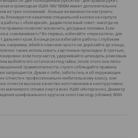
 мощности: две полноценные рукоятки - для правой руки с
желая и громоздкая УШМ-180/1800М имеет дополнительное
ном из трех положений - больше возможности настроить
ель блокируется нажатием специальной кнопки на корпусе
та работы с «болгаркой», дадим полезный совет: никогда не
Эти правила позволят исключить досадные поломки. Если
иска «заклинивает»? Во-первых, избегайте «перезатяга», для
т дальнего края. В конце реза избегайте работы с глубоким
и, например, вбейте клин или просто не дорезайте до конца,
Полезно также использовать картонные прокладки. В-третьих,
 блокировки: если получается, удерживайте шпиндель рожковым
лом выбейте его остатки из-под гайки, после этого она легко
повышенной травмоопасности, строго соблюдайте правила
ки запрещается. Думая о себе, заботьтесь и об окружающих.
но отнести к профессионально-любительскому классу, они
жно отнести высокое качество изготовления и конструктивно
 из магниевого сплава (черта всех УШМ «Интерскол»). Диаметр
вращения шлифовального круга на холостом ходу (об/мин): 8000