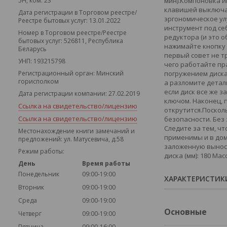
5Н, ком. 23
мин).Компоновка и
клавишей выключат
Дата регистрации в Торговом реестре/
эргономическое ул
Реестре бытовых услуг: 13.01.2022
инструмент под се
Номер в Торговом реестре/Реестре
редуктора (и это о
бытовых услуг: 526811, Республика
нажимайте кнопку 
Беларусь
первый совет не т
УНП: 193215798
чего работайте пра
Регистрационный орган: Минский
погружением диска
горисполком
а разломите детал
если диск все же 
Дата регистрации компании: 27.02.2019
ключом. Наконец, п
Ссылка на свидетельство/лицензию
открутится.Поскол
Ссылка на свидетельство/лицензию
безопасности. Без
Следите за тем, ч
Местонахождение книги замечаний и
применимы и в дом
предложений: ул. Матусевича, д.58
заложенную выносл
Режим работы:
диска (мм): 180 Ма
День
Время работы
Понедельник
09:00-19:00
ХАРАКТЕРИСТИК
Вторник
09:00-19:00
Среда
09:00-19:00
Основные
Четверг
09:00-19:00
Пятница
09:00-16:00