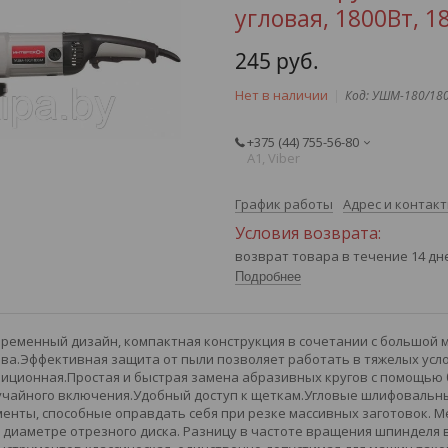
угловая, 1800Вт, 
245
руб.
Нет в наличии
Код:
УШМ-180/18
+375 (44) 755-56-80
А1, Viber
График работы
Адрес и контак
возврат товара в течение 14 д
Подробнее
ременный дизайн, компактная конструкция в сочетании с большой
ава.Эффективная защита от пыли позволяет работать в тяжелых усл
озиционная.Простая и быстрая замена абразивных кругов с помощь
учайного включения.Удобный доступ к щеткам.Угловые шлифовальн
енты, способные оправдать себя при резке массивных заготовок. М
) и диаметре отрезного диска. Разницу в частоте вращения шпинделя 