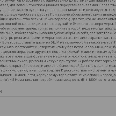
нструментов классическая, единственно допустимая для машин такой
еля, для левой - трехпозиционная переустанавливаемая. Более тя
учшение: задняя рукоятка у нее поворачивается и фиксируется в од
бя, больше удобства в работе.При замене абразивного круга шпинд
бщее достоинство всех УШМ «Интерскол»). Для тех, кто не имеет опы
до полной остановки диска, не нагружайте блокиратор сверх меры. 
ребует комментариев, то как выполнить второй, ведь иногда гайку д
вильно, избегая заклинивания диска: искры на себя, рез заготовки о
 внутрь реза или примите меры против сжатия диска краями заготовк
и.Во-вторых, ставьте диски на УШМ металлической втулкой внутрь. 
заклинило, постарайтесь открутить гайку без использования кнопки
оследняя мера, если другие не помогли: сломайте диск и тонким зуби
ьку все угловые шлифовальные машины относятся к инструментам 
 защитных очков, рукавиц и кожуха приступать к работе категоричес
тобы в открытой плоскости диска не было людей.Данные машины мож
ашних условиях, и на производстве.К достоинствам инструмента ну
ивость. В частности, корпус редуктора отлит не из алюминиевого, а
сса (кг): 4,5 Номинальная потребляемая мощность (Вт): 1800 Частота 
И