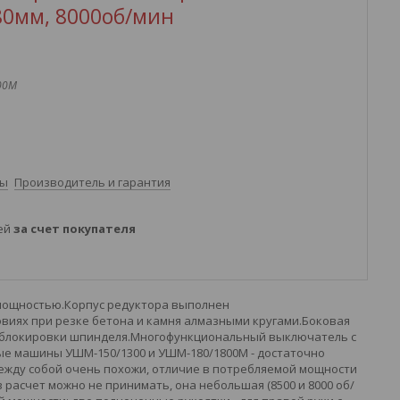
180мм, 8000об/мин
00М
ты
Производитель и гарантия
ней
за счет покупателя
 мощностью.Корпус редуктора выполнен
овиях при резке бетона и камня алмазными кругами.Боковая
ю блокировки шпинделя.Многофункциональный выключатель с
ые машины УШМ-150/1300 и УШМ-180/1800М - достаточно
ежду собой очень похожи, отличие в потребляемой мощности
в расчет можно не принимать, она небольшая (8500 и 8000 об/