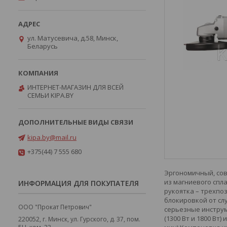
ул. Матусевича, д.58, Минск,
Беларусь
ИНТЕРНЕТ-МАГАЗИН ДЛЯ ВСЕЙ
СЕМЬИ KIPA.BY
kipa.by@mail.ru
+375(44) 7 555 680
Эргономичный, сов
из магниевого спл
ИНФОРМАЦИЯ ДЛЯ ПОКУПАТЕЛЯ
рукоятка – трехп
блокировкой от сл
ООО "Прокат Петрович"
серьезные инструм
(1300 Вт и 1800 Вт
220052, г. Минск, ул. Гурского, д. 37, пом.