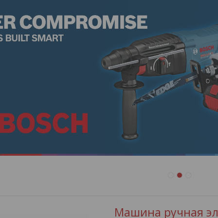
1
2
3
Машина ручная эл