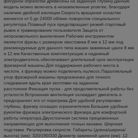
фигурной обработки древесины на заданную глубину.Данную
модель можно включать в незаземленные розетки, благодаря
наличию двойной изоляции.Скорость вращения оснастки
меняется от 0 до 24000 об/мин поворотом специального
регулятора.Плавный пуск предотвращает резкий стартовый
рывок и травмирование пользователя.Защита от
непроизвольного выключения.Рабочим инструментом
являются фрезы с размером хвостовика 8 мм и 12 мм под
рекомендуемые для данного типа машин зажимные цанги 8 мм
и 12 мм.Качественные комплектующие и надежный
электродвигатель обеспечивают длительный срок эксплуатации
фрезерной машины.Для поддержания рабочего места в
чистоте, к фрезеру можно подключить пылесос.Параллельный
упор фрезерной машины предназначен для точного
следования вдоль края заготовки на заданном
расстоянии.Фиксация пуска - для продолжительной работы без
усталости.Встроенная вентиляция охлаждает двигатель и
предохраняет его от перегрева.Для удобной регулировки
глубины, фрезер оснащен ограничителем.Большие удобные
рукоятки фрезера электрического фрезера для комфортной
работы оператора.Двухстоечная система прецизионных
направляющих для выполнения точных канавок. Широкая
подставка. Регулировка скорости. Габариты (длина/ширина/
высота) (мм): 320/190/330 Диаметр зажимной цанги (мм): 12