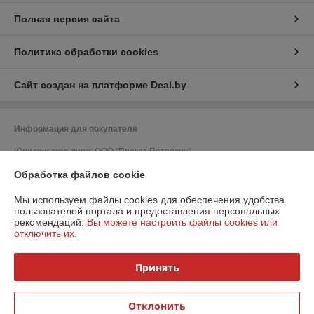
Полная версия сайта
Политика обработки cookies
Сайт создан на платформе Deal.by
Информация для покупателя
Юридическое лицо:
ООО "Прокат Петрович"
220052, г. Минск, ул. Гурского, д. 37, пом. 5Н, ком. 23
Обработка файлов cookie
Регистрационный номер ЕГР: 193215798
Мы используем файлы cookies для обеспечения удобства
УНП: 193215798
пользователей портала и предоставления персональных
рекомендаций.
Вы можете настроить файлы cookies или
Регистрационный орган: Минский горисполком
отключить их.
Дата регистрации компании: 27.02.2019
Принять
Ссылка на свидетельство/лицензию
Ссылка на свидетельство/лицензию
Отклонить