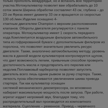
только прополоть междурядья, но и вспахать всю территорию
участка.Мотокультиватор позволит вам обрабатывать до 10
соток земли.Ширина обработки составляет 43 см, глубина – до
23 см.Фреза имеет диаметр 33 см и вращается со скоростью
130 об./мин.Изделие оснащено 4-
хтактным двигателем Champion с верхним расположением
клапанов. Обороты двигателя регулируются с панели
оператора. Мотокультиватор имеет 1 скорость переднего
хода.Комплектуется воздушным фильтром автомобильного
типа из гофрированной бумаги с дополнительным фильтром из
поролона, что позволяет значительно увеличить ресурс
двигателя. Также, аналогично автомобильному методу, уровень
масла в данной модели культиваторов контролируется щупом,
что дает возможность легким, привычным способом проверить
достаточность масла и предотвратить его перелив или
недолив.Поплавковый карбюратор позволяет запустить
двигатель всего лишь одним рывком за ручку стартера. Также,
легкость пуска обеспечивается увеличением шкива привода
стартера. Так как культиватор оснащен
системой механического декомпрессора, он мгновенно
набирает максимальную мощность после запуска. При работе,
агрегат издает негромкий звук, благодаря тому, что
распределительный вал производится из композитного
материала. Сцепление – ременное. Привод – червячного