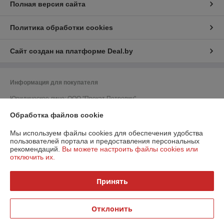
Полная версия сайта
Политика обработки cookies
Сайт создан на платформе Deal.by
Информация для покупателя
Юридическое лицо:
ООО "Прокат Петрович"
220052, г. Минск, ул. Гурского, д. 37, пом. 5Н, ком. 23
Обработка файлов cookie
Регистрационный номер ЕГР: 193215798
Мы используем файлы cookies для обеспечения удобства
УНП: 193215798
пользователей портала и предоставления персональных
рекомендаций.
Вы можете настроить файлы cookies или
Регистрационный орган: Минский горисполком
отключить их.
Дата регистрации компании: 27.02.2019
Принять
Ссылка на свидетельство/лицензию
Ссылка на свидетельство/лицензию
Отклонить
Местонахождение книги жалоб и предложений: ул. Матусевича, д.58