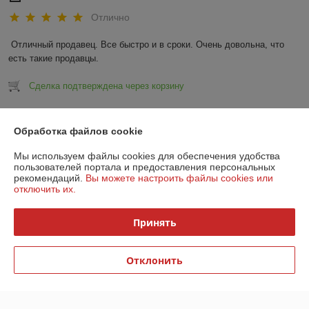
Отлично
Отличный продавец. Все быстро и в сроки. Очень довольна, что 
есть такие продавцы.
Сделка подтверждена через корзину
Показать все отзывы
Обработка файлов cookie
Мы используем файлы cookies для обеспечения удобства
О нас
пользователей портала и предоставления персональных
рекомендаций.
Вы можете настроить файлы cookies или
отключить их.
Контакты
Принять
Доставка и оплата
Отклонить
График работы
Полная версия сайта