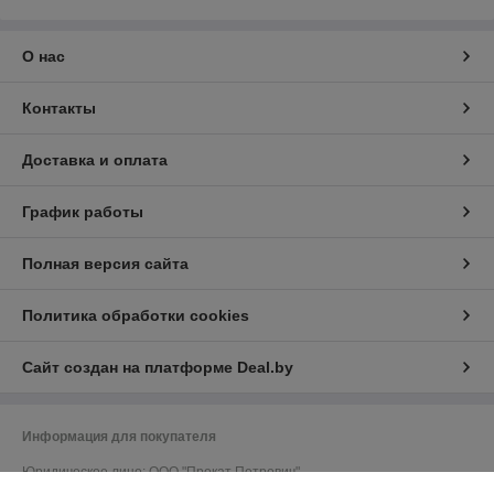
О нас
Контакты
Доставка и оплата
График работы
Полная версия сайта
Политика обработки cookies
Сайт создан на платформе Deal.by
Информация для покупателя
Юридическое лицо:
ООО "Прокат Петрович"
220052, г. Минск, ул. Гурского, д. 37, пом. 5Н, ком. 23