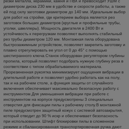
резки металла, керамики, камня и ПВХ и превосходит УШМ с
диаметром диска 230 мм в удобстве и скорости работы, а также
ей под силу заготовки диаметром до 140 мм. Идеальным выбор
для работ на стройке, где критерием выбора является рез
заготовок больших диаметров (круглые и профильные трубы,
уголки, швеллеры). Мощность двигателя в 2400 Вт и
устойчивость к перегрузкам позволяют выполнять стабильный
рез трубы диаметром 120 мм. Монтажная пила оборудована
быстрозажимным устройством, позволяет закрепить заготовку и
плавно отрегулировать ее угол от 0 до 45° с помощью
шестигранного ключа.Станок оборудован регулятором глубины
пропила, который позволяет подобрать нужную глубину реза в
соответствии с типом обрабатываемого материала.
Прорезиненная рукоятка минимизирует ощущения вибрации в
длительной работе и позволяет удобно работать как на полу,
так и на рабочем столе, а функция защиты от случайного
включения обеспечивает максимально безопасную работу с
инструментом.Для уменьшения вибрации при работе с
инструментом на корпусе предусмотрены 3 специальных
отверстия для фиксации пилы к рабочему столу.В монтажной
пиле предусмотрен защитный кожух с системой автозакрытия,
который отводит до 90 % искр и обеспечивает безопасность
при использовании. Штифт блокировки пилы в сложенном
режиме и сбалансированная транспортировочная ручка дают