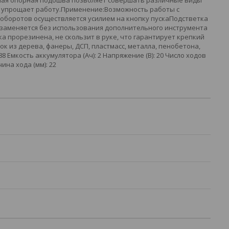
емая опорная подошва позволяет совершать различные виды
ка упрощает работу.Применение:Возможность работы с
 оборотов осуществляется усилием на кнопку пускаПодстветка
заменяется без использования дополнительного инструмента
 прорезинена, не скользит в руке, что гарантирует крепкий
к из дерева, фанеры, ДСП, пластмасс, металла, пенобетона,
 88 Емкость аккумулятора (Ач): 2 Напряжение (В): 20 Число ходов
чина хода (мм): 22