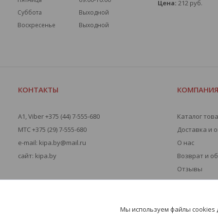
Цена:
212
руб.
Суббота
Выходной
Воскресенье
Выходной
КОНТАКТЫ
КОМПАНИ
A1, Viber +375 (44) 7-555-680
Каталог тов
МТС +375 (29) 7-555-680
Доставка и 
e-mail: kipa.by@mail.ru
О нас
сайт: kipa.by
Возврат и о
Отзывы
Мы используем файлы cookies