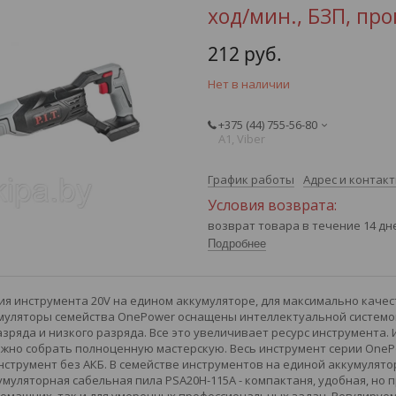
ход/мин., БЗП, про
212
руб.
Нет в наличии
+375 (44) 755-56-80
А1, Viber
График работы
Адрес и контак
возврат товара в течение 14 д
Подробнее
рия инструмента 20V на едином аккумуляторе, для максимально каче
муляторы семейства OnePower оснащены интеллектуальной системой
зряда и низкого разряда. Все это увеличивает ресурс инструмента. И
ожно собрать полноценную мастерскую. Весь инструмент серии OnePo
нструмент без АКБ. В семействе инструментов на единой аккумулято
умуляторная сабельная пила PSA20H-115A - компактаня, удобная, но 