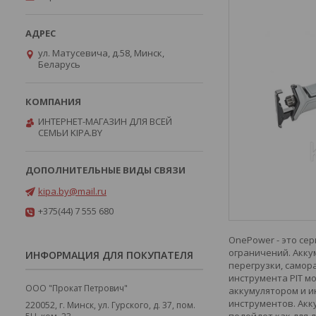
ул. Матусевича, д.58, Минск,
Беларусь
ИНТЕРНЕТ-МАГАЗИН ДЛЯ ВСЕЙ
СЕМЬИ KIPA.BY
kipa.by@mail.ru
+375(44) 7 555 680
OnePower - это се
ограничений. Акку
ИНФОРМАЦИЯ ДЛЯ ПОКУПАТЕЛЯ
перегрузки, самора
инструмента PIT м
ООО "Прокат Петрович"
аккумулятором и и
инструментов. Акк
220052, г. Минск, ул. Гурского, д. 37, пом.