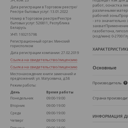
подойдет как для 
5Н, ком. 23
работ, оснастка л
Дата регистрации в Торговом реестре/
различными матери
Реестре бытовых услуг: 13.01.2022
рабочей зоныПрор
Номер в Торговом реестре/Реестре
- это значительно
бытовых услуг: 526811, Республика
захватПрименение: 
Беларусь
газобетона, гипсоли
УНП: 193215798
(ход/мин): 0-2700 Г
Регистрационный орган: Минский
горисполком
ХАРАКТЕРИСТИК
Дата регистрации компании: 27.02.2019
Ссылка на свидетельство/лицензию
Ссылка на свидетельство/лицензию
Основные
Местонахождение книги замечаний и
предложений: ул. Матусевича, д.58
Производитель
Режим работы:
День
Время работы
Страна производи
Понедельник
09:00-19:00
Вторник
09:00-19:00
Среда
09:00-19:00
ИНФОРМАЦИЯ ДЛ
Четверг
09:00-19:00
Пятница
09:00-16:00