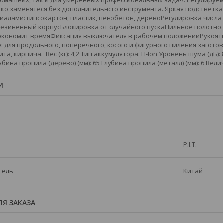
домашних, так и для умеренных профессиональных задач. Регулиру
егко заменятеся без дополнительного инструмента. Яркая подствет
алами: гипсокартон, пластик, пенобетон, деревоРегулировка числа
езиненный корпусБлокировка от случайного пускаПильное полотно 
 экономит времяФиксация выключателя в рабочем положенииРукоятка
для продольного, поперечного, косого и фигурного пиления заготово
та, кирпича. Вес (кг): 4,2 Тип аккумулятора: LI-Ion Уровень шума (дБ):
лубина пропила (дерево) (мм): 65 Глубина пропила (металл) (мм): 6 Вели
И
P.I.T.
тель
Китай
Я ЗАКАЗА