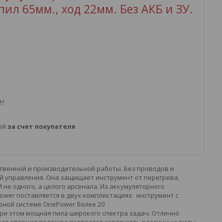
пил 65мм., ход 22мм. Без АКБ и ЗУ.
ты
ней
за счет покупателя
ственной и производительной работы. Без проводов и
 управления. Она защищает инструмент от перегрева,
 не одного, а целого арсенала. Из аккумуляторного
wer поставляется в двух комплектациях: инструмент с
рной системе OnePower более 20
при этом мощная пила широкого спектра задач. Отлично