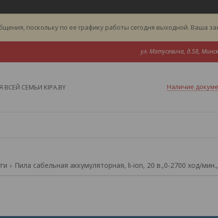
бщения, поскольку по ее графику работы сегодня выходной. Ваша з
ул. Матусевича, д.58, Минск
Наличие докум
 ВСЕЙ СЕМЬИ KIPA.BY
уги
Пила сабельная аккумуляторная, li-ion, 20 в.,0-2700 ход/мин.,