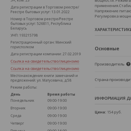
5Н, ком. 23
мощности. Режим в
применения.Стабил
Дата регистрации в Торговом реестре/
Напряжение питающ
Реестре бытовых услуг: 13.01.2022
Регулировка мощнос
Номер в Торговом реестре/Реестре
бытовых услуг: 526811, Республика
Беларусь
ХАРАКТЕРИСТИК
УНП: 193215798
Регистрационный орган: Минский
горисполком
Основные
Дата регистрации компании: 27.02.2019
Ссылка на свидетельство/лицензию
Производитель
Ссылка на свидетельство/лицензию
Местонахождение книги замечаний и
Страна производи
предложений: ул. Матусевича, д.58
Режим работы:
День
Время работы
ИНФОРМАЦИЯ ДЛ
Понедельник
09:00-19:00
Вторник
09:00-19:00
Цена:
154
руб.
Среда
09:00-19:00
Четверг
09:00-19:00
Пятница
09:00-16:00