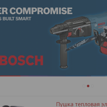
1
2
3
Пушка тепловая эле