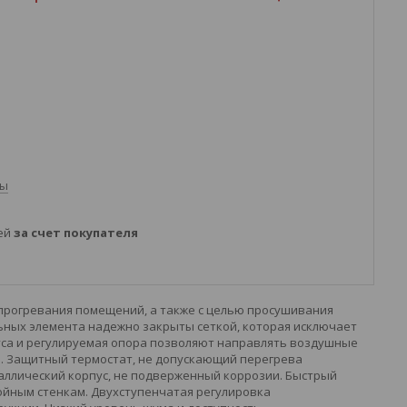
ты
ней
за счет покупателя
 прогревания помещений, а также с целью просушивания
ных элемента надежно закрыты сеткой, которая исключает
са и регулируемая опора позволяют направлять воздушные
. Защитный термостат, не допускающий перегрева
аллический корпус, не подверженный коррозии. Быстрый
войным стенкам. Двухступенчатая регулировка