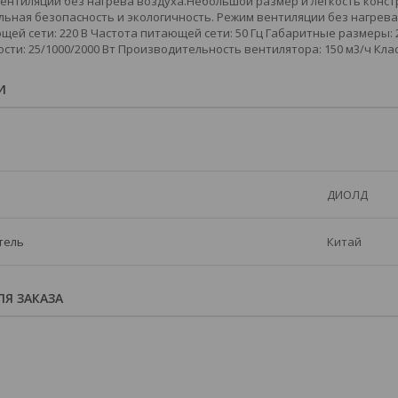
ентиляции без нагрева воздуха.Небольшой размер и лёгкость конст
ьная безопасность и экологичность. Режим вентиляции без нагрева в
ей сети: 220 В Частота питающей сети: 50 Гц Габаритные размеры: 2
ти: 25/1000/2000 Вт Производительность вентилятора: 150 м3/ч Класс
И
ДИОЛД
тель
Китай
Я ЗАКАЗА