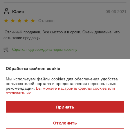
Юлия
09.06.2021
Отлично
Отличный продавец. Все быстро и в сроки. Очень довольна, что 
есть такие продавцы.
Сделка подтверждена через корзину
Показать все отзывы
Обработка файлов cookie
Мы используем файлы cookies для обеспечения удобства
О нас
пользователей портала и предоставления персональных
рекомендаций.
Вы можете настроить файлы cookies или
отключить их.
Контакты
Принять
Доставка и оплата
Отклонить
График работы