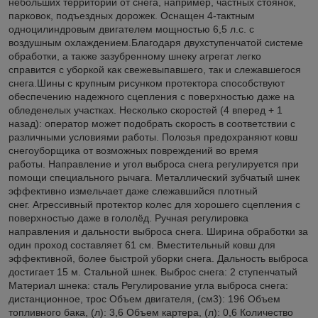
небольших территорий от снега, например, частных стоянок,
парковок, подъездных дорожек. Оснащен 4-тактным
одноцилиндровым двигателем мощностью 6,5 л.с. с
воздушным охлаждением.Благодаря двухступенчатой системе
обработки, а также зазубренному шнеку агрегат легко
справится с уборкой как свежевыпавшего, так и слежавшегося
снега.Шины с крупным рисунком протектора способствуют
обеспечению надежного сцепления с поверхностью даже на
обледенелых участках. Несколько скоростей (4 вперед + 1
назад): оператор может подобрать скорость в соответствии с
различными условиями работы. Полозья предохраняют ковш
снегоуборщика от возможных повреждений во время
работы. Направление и угол выброса снега регулируется при
помощи специального рычага. Металлический зубчатый шнек
эффективно измельчает даже слежавшийся плотный
снег. Агрессивный протектор колес для хорошего сцепления с
поверхностью даже в гололёд. Ручная регулировка
направления и дальности выброса снега. Ширина обработки за
один проход составляет 61 см. Вместительный ковш для
эффективной, более быстрой уборки снега. Дальность выброса
достигает 15 м. Стальной шнек. Выброс снега: 2 ступенчатый
Материал шнека: сталь Регулирование угла выброса снега:
дистанционное, трос Объем двигателя, (см3): 196 Объем
топливного бака, (л): 3,6 Объем картера, (л): 0,6 Количество