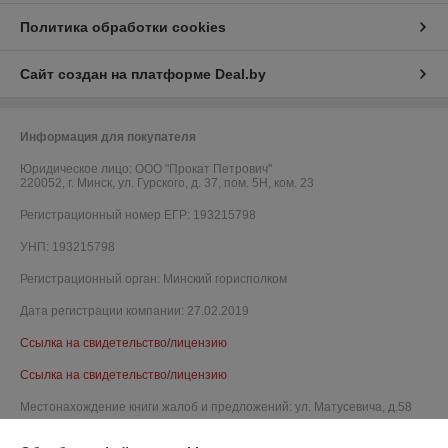
Политика обработки cookies
Сайт создан на платформе Deal.by
Информация для покупателя
Юридическое лицо:
ООО "Прокат Петрович"
220052, г. Минск, ул. Гурского, д. 37, пом. 5Н, ком. 23
Регистрационный номер ЕГР: 193215798
УНП: 193215798
Регистрационный орган: Минский горисполком
Дата регистрации компании: 27.02.2019
Ссылка на свидетельство/лицензию
Ссылка на свидетельство/лицензию
Местонахождение книги жалоб и предложений: ул. Матусевича, д.58