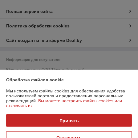
Полная версия сайта
Политика обработки cookies
Сайт создан на платформе Deal.by
Информация для покупателя
Юридическое лицо:
ООО "Прокат Петрович"
220052, г. Минск, ул. Гурского, д. 37, пом. 5Н, ком. 23
Обработка файлов cookie
Регистрационный номер ЕГР: 193215798
Мы используем файлы cookies для обеспечения удобства
УНП: 193215798
пользователей портала и предоставления персональных
рекомендаций.
Вы можете настроить файлы cookies или
Регистрационный орган: Минский горисполком
отключить их.
Дата регистрации компании: 27.02.2019
Принять
Ссылка на свидетельство/лицензию
Ссылка на свидетельство/лицензию
Отклонить