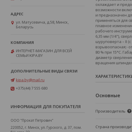
охлаждает и предо
возможности включ
и предназначен дл
применяться для с
ул. Матусевича, д.58, Минск,
плавное изменение
Беларусь
рабочего инструм
6,35 мм (1/4"), св
шуруповерта – II (
взрывоопасная;- о
ИНТЕРНЕТ-МАГАЗИН ДЛЯ ВСЕЙ
80 % при 15°С. Габ
СЕМЬИ KIPA.BY
диаметр сверления: 
вращения шпинделя 
ХАРАКТЕРИСТИК
kipa.by@mail.ru
+375(44) 7 555 680
Основные
ИНФОРМАЦИЯ ДЛЯ ПОКУПАТЕЛЯ
Производитель
ООО "Прокат Петрович"
Страна производи
220052, г. Минск, ул. Гурского, д. 37, пом.