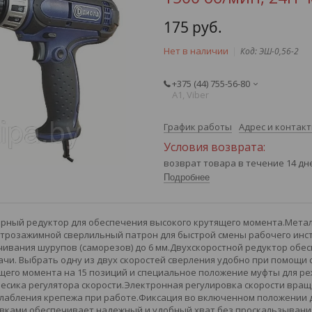
175
руб.
Нет в наличии
Код:
ЭШ-0,56-2
+375 (44) 755-56-80
А1, Viber
График работы
Адрес и контак
возврат товара в течение 14 д
Подробнее
ный редуктор для обеспечения высокого крутящего момента.Метал
трозажимной сверлильный патрон для быстрой смены рабочего инс
ивания шурупов (саморезов) до 6 мм.Двухскоростной редуктор об
чи. Выбрать одну из двух скоростей сверления удобно при помощи 
щего момента на 15 позиций и специальное положение муфты для реж
есика регулятора скорости.Электронная регулировка скорости вращ
слабления крепежа при работе.Фиксация во включенном положении 
вками обеспечивает надежный и удобный хват без проскальзывания