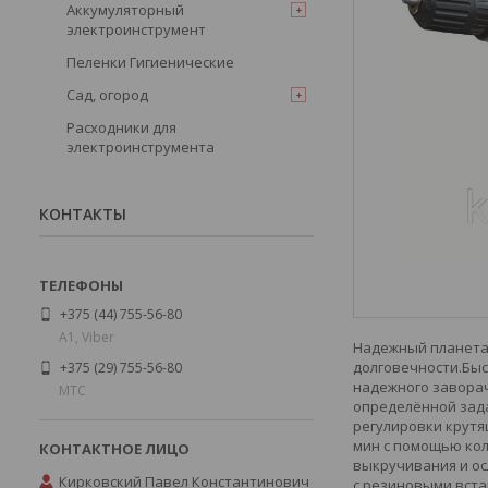
Аккумуляторный
электроинструмент
Пеленки Гигиенические
Сад, огород
Расходники для
электроинструмента
КОНТАКТЫ
+375 (44) 755-56-80
А1, Viber
Надежный планетар
долговечности.Быс
+375 (29) 755-56-80
надежного заворач
МТС
определённой зада
регулировки крутя
мин с помощью кол
выкручивания и о
Кирковский Павел Константинович
с резиновыми вста