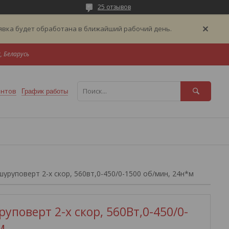
25 отзывов
аявка будет обработана в ближайший рабочий день.
, Беларусь
ентов
График работы
уруповерт 2-х скор, 560вт,0-450/0-1500 об/мин, 24н*м
уповерт 2-х скор, 560Вт,0-450/0-
м