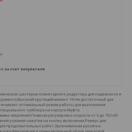
ты
ней
за счет покупателя
лические шестерни планетарного редуктора для надежности и
трумента.Высокий крутящий момент 16 Нм достаточный для
еспечивает оптимальный режим работы для выполнения
специального тумблера на корпусе.Муфта
има сверления.Плавная регулировка скорости от 0 до 750 об/
ения усилием нажатия на кнопку включения.Реверс для
для продолжительных работ.Эргономичная рукоятка
 руки.Вентиляция и принудительный обдув двигателя