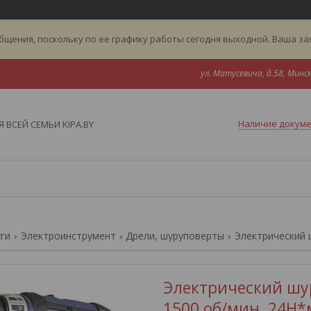
бщения, поскольку по ее графику работы сегодня выходной. Ваша з
ул. Матусевича, д.58, Минск
Наличие докум
 ВСЕЙ СЕМЬИ KIPA.BY
уги
Электроинструмент
Дрели, шуруповерты
Электрический ш
Электрический шур
1500 об/мин, 24Н*