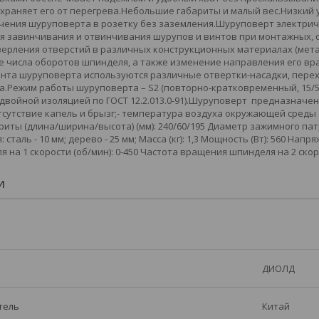
храняет его от перегрева.Небольшие габариты и малый вес.Низкий 
ения шуруповерта в розетку без заземления.Шуруповерт электриче
я завинчивания и отвинчивания шурупов и винтов при монтажных,
верления отверстий в различных конструкционных материалах (метал
 числа оборотов шпинделя, а также изменение направления его вр
ента шуруповерта используются различные отвертки-насадки, пере
ерла.Режим работы шуруповерта – S2 (повторно-кратковременный, 15/5 
с двойной изоляцией по ГОСТ 12.2.013.0-91).Шуруповерт предназначе
тсутствие капель и брызг;- температура воздуха окружающей среды о
ариты (длина/ширина/высота) (мм): 240/60/195 Диаметр зажимного па
сталь - 10 мм; дерево - 25 мм; Масса (кг): 1,3 Мощность (Вт): 560 Напр
на 1 скорости (об/мин): 0-450 Частота вращения шпинделя на 2 скоро
И
ДИОЛД
тель
Китай