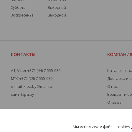
Суббота
Выходной
Воскресенье
Выходной
КОНТАКТЫ
КОМПАНИ
A1, Viber +375 (44) 7-555-680
Каталог тов
МТС +375 (29) 7-555-680
Доставка и 
e-mail: kipa.by@mail.ru
О нас
сайт: kipa.by
Возврат и о
Отзывы
Мы используем файлы cookies