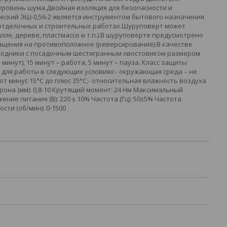
уровень шума.Двойная изоляция для безопасности и
ский ЭШ-0,56-2 является инструментом бытового назначения
 отделочных и строительных работах.Шуруповерт может
ле, дереве, пластмассе и т.п.).В шуруповерте предусмотрено
ащения на противоположное (реверсирование).В качестве
ходники с посадочным шестигранным хвостовиком размером
минут), 15 минут – работа, 5 минут – пауза. Класс защиты
н для работы в следующих условиях:- окружающая среда – не
т минус 15°С до плюс 35°С;- относительная влажность воздуха
трона (мм): 0,8-10 Крутящий момент: 24 Нм Максимальный
яжение питания (В): 220 ± 10% Частота (Гц): 50±5% Частота
сти (об/мин): 0-1500